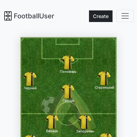
FootballUser
Create