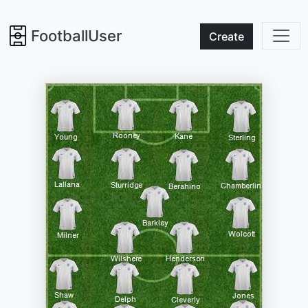
FootballUser
Create