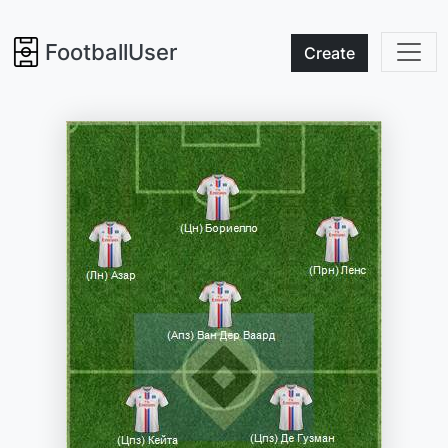
FootballUser
Create