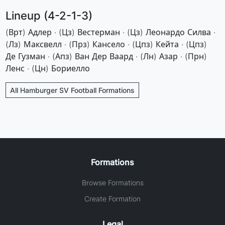
Lineup (4-2-1-3)
(Врт) Адлер · (Цз) Вестерман · (Цз) Леонардо Силва ·
(Лз) Максвелл · (Прз) Кансело · (Цпз) Кейта · (Цпз)
Де Гузман · (Апз) Ван Дер Ваард · (Лн) Азар · (Прн)
Ленс · (Цн) Бориелло
All Hamburger SV Football Formations
Formations
Browse Formations
Create Formation
Legal