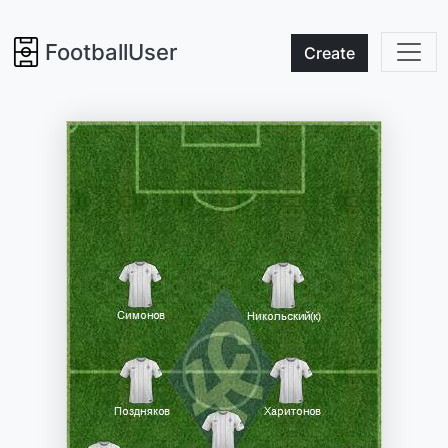
FootballUser
Create