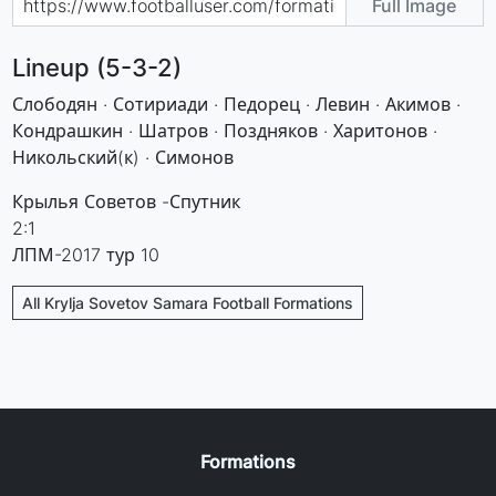
Full Image
Lineup (5-3-2)
Слободян · Сотириади · Педорец · Левин · Акимов ·
Кондрашкин · Шатров · Поздняков · Харитонов ·
Никольский(к) · Симонов
Крылья Советов -Спутник
2:1
ЛПМ-2017 тур 10
All Krylja Sovetov Samara Football Formations
Formations