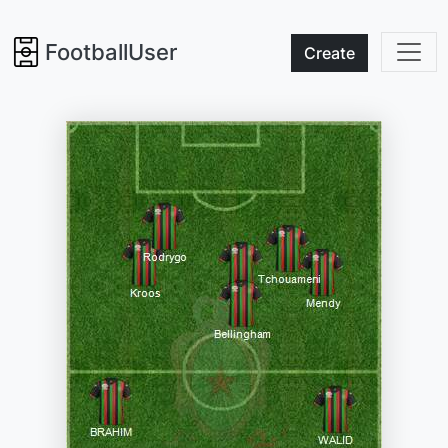
FootballUser
Create