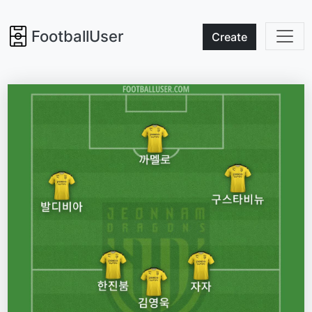
FootballUser
Create