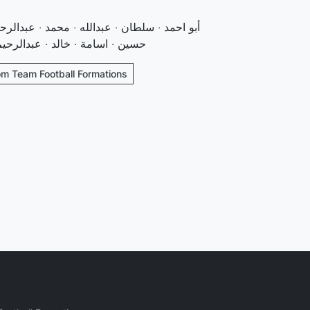
أبو احمد · سلطان · عبدالله · محمد · عبدالرح ·
حسين · اسامة · خالد · عبدالرحيم ·
om Team Football Formations