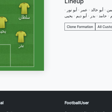
Lineup
من · أبو خالد · عمر · أبو نور
 حامد · بدر · أبو ديم · يحيى
Clone Formation
All Cust
al
FootballUser