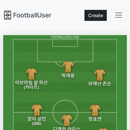
FootballUser
Create