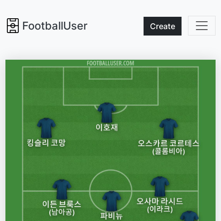
FootballUser
Create