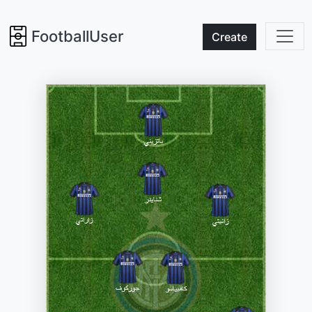
FootballUser
Create