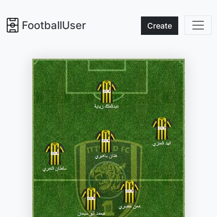
FootballUser
Create