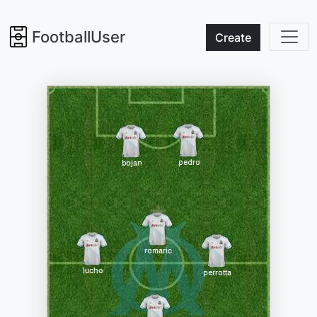
FootballUser
Create