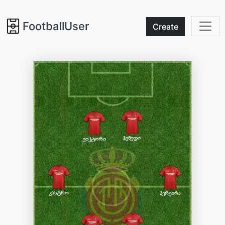
FootballUser
Create