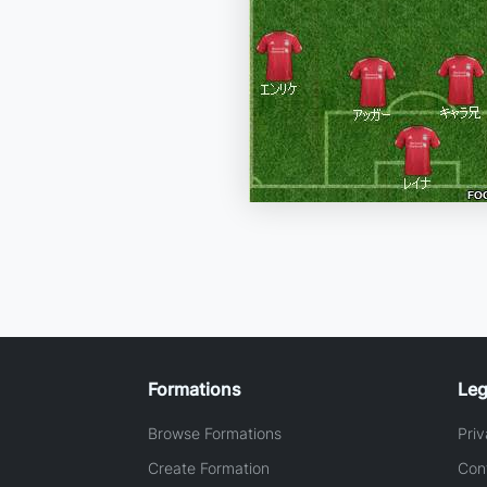
Formations
Leg
Browse Formations
Priv
Create Formation
Con