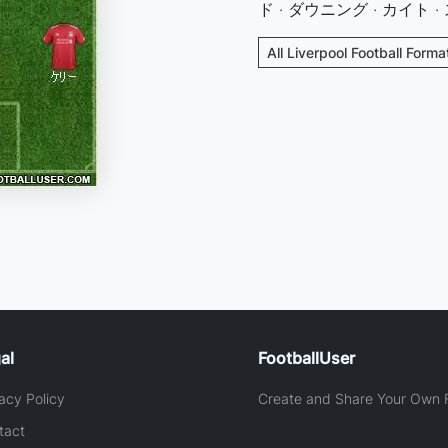
ド · ダウニング · カイト 
All Liverpool Football Forma
al
FootballUser
acy Policy
Create and Share Your Own F
tact