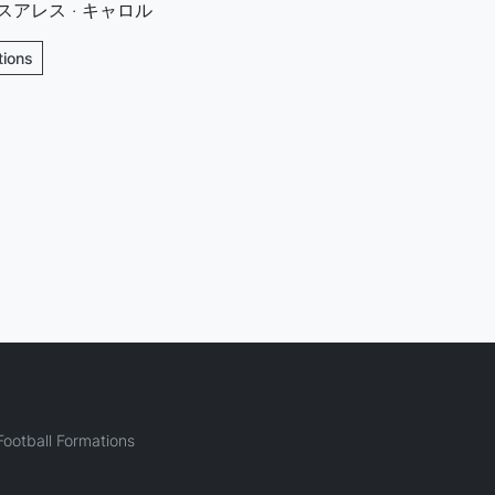
· スアレス · キャロル
tions
ootball Formations