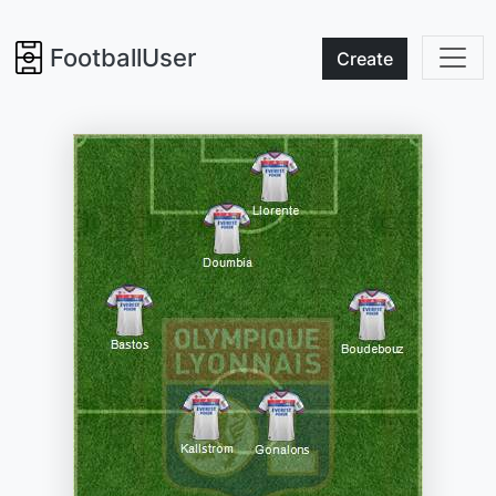
FootballUser
Create