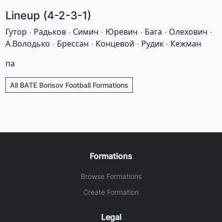
Lineup (4-2-3-1)
Гутор · Радьков · Симич · Юревич · Бага · Олехович ·
А.Володько · Брессан · Концевой · Рудик · Кежман
па
All BATE Borisov Football Formations
Formations
Browse Formations
Create Formation
Legal