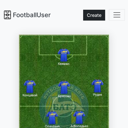
FootballUser
Create