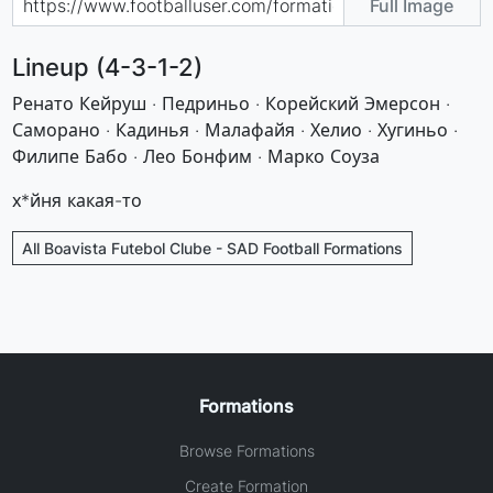
Full Image
Lineup (4-3-1-2)
Ренато Кейруш · Педриньо · Корейский Эмерсон ·
Саморано · Кадинья · Малафайя · Хелио · Хугиньо ·
Филипе Бабо · Лео Бонфим · Марко Соуза
х*йня какая-то
All Boavista Futebol Clube - SAD Football Formations
Formations
Browse Formations
Create Formation