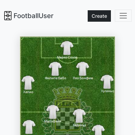
FootballUser
Create