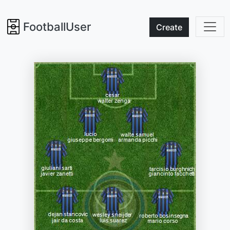
FootballUser
Create