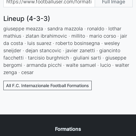
Full Image
Lineup (4-3-3)
giuseppe meazza · sandra mazzola · ronaldo · lothar
mathius · zlatan ibrahimovic · millito · mario corso · jair
da costa · luis suarez · roberto bosinsegna · wesley
sneijder · dejan stancovic · javier zanetti · giancinto
facchetti · tarcisio burghnich · giuliani sarti · giuseppe
bergomi · armanda picchi · walte samuel · lucio · walter
zenga · cesar
All F.C. Internazionale Football Formations
Formations