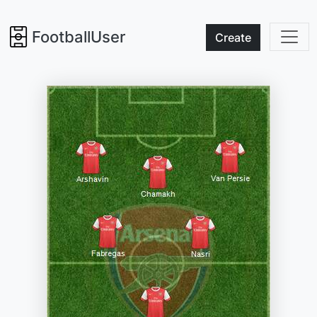
FootballUser
Create