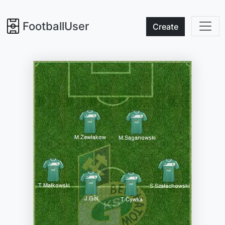
FootballUser
Create