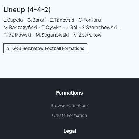
Lineup (4-4-2)
Ł.Sapela · G.Baran · Z.Tanevski · G.Fonfara ·
M.Baszczyński · T.Cywka · J.Gol · S.Szałachowski ·
T.Małkowski · M.Saganowski · M.Żewłakow
All GKS Belchatow Football Formations
Formations
Browse Formations
Create Formation
Legal