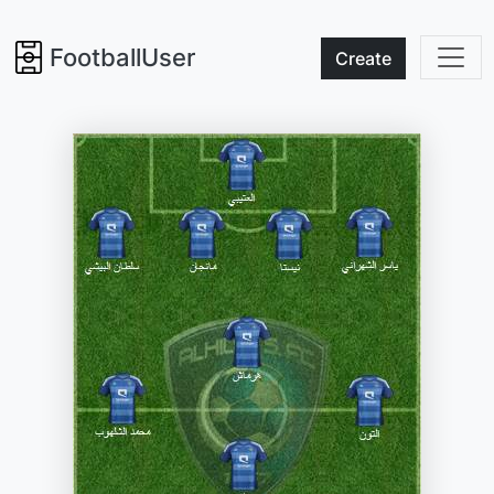
FootballUser
Create