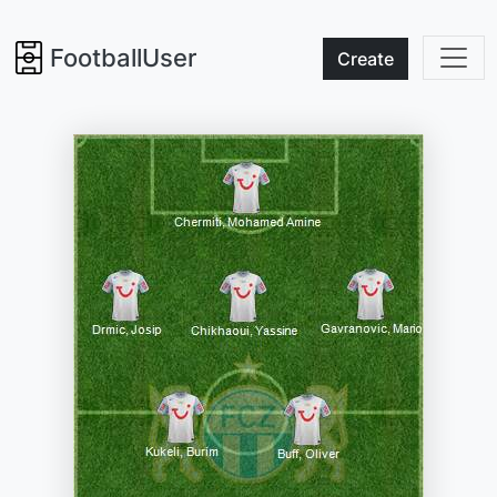
FootballUser
Create