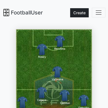
FootballUser
Create