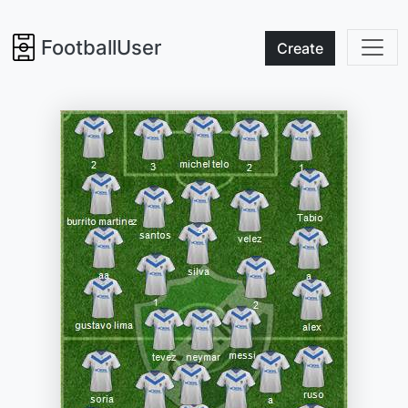
FootballUser
Create