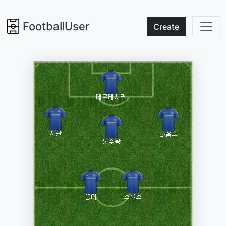
FootballUser
Create