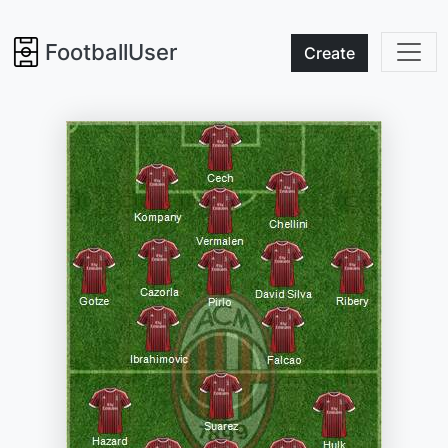
FootballUser
Create