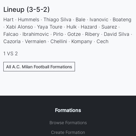
Lineup (3-5-2)
Hart · Hummels · Thiago Silva · Bale · Ivanovic · Boateng
· Xabi Alonso · Yaya Toure · Hulk · Hazard · Suarez ·
Falcao · Ibrahimovic · Pirlo · Gotze · Ribery · David Silva ·
Cazorla · Vermalen · Chellini · Kompany · Cech
1 VS 2
All A.C. Milan Football Formations
Formations
Browse Formations
Create Formation