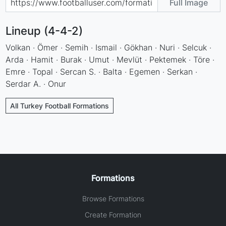
Full Image
Lineup (4-4-2)
Volkan · Ömer · Semih · Ismail · Gökhan · Nuri · Selcuk ·
Arda · Hamit · Burak · Umut · Mevlüt · Pektemek · Töre ·
Emre · Topal · Sercan S. · Balta · Egemen · Serkan ·
Serdar A. · Onur
All Turkey Football Formations
Formations
Browse Formations
Create Formation