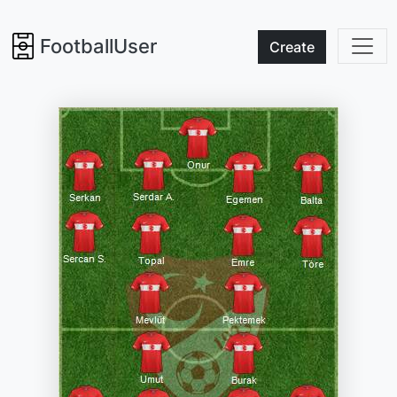
FootballUser
Create