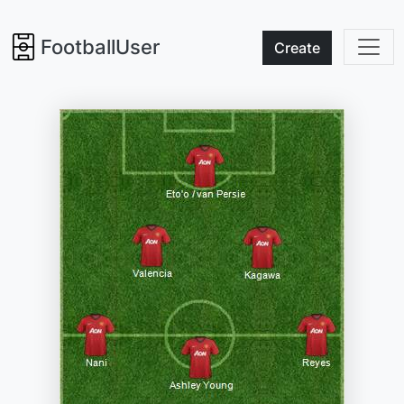
FootballUser
Create