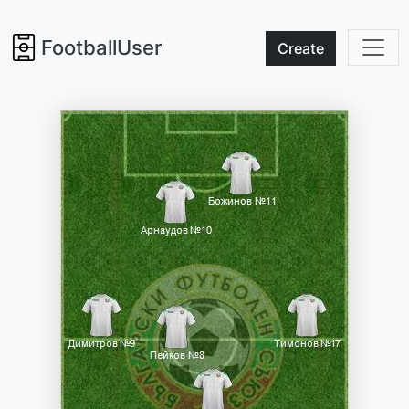
FootballUser
Create