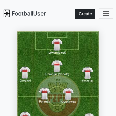
FootballUser
Create