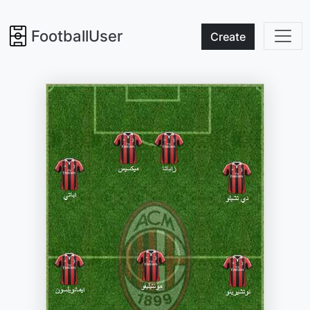
FootballUser
Create