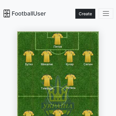
FootballUser
Create