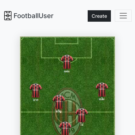
FootballUser
Create