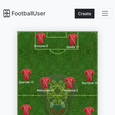
FootballUser
Create