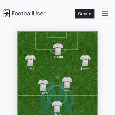
FootballUser
Create