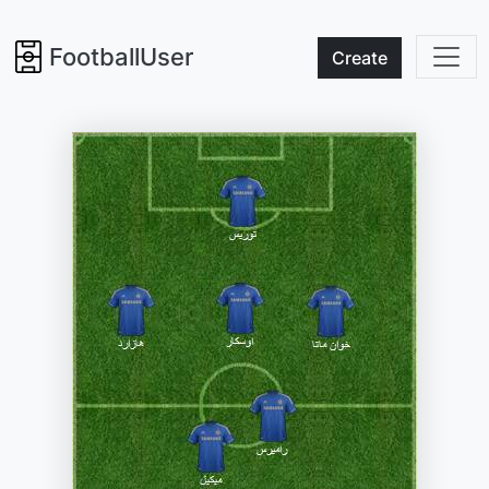
FootballUser
Create