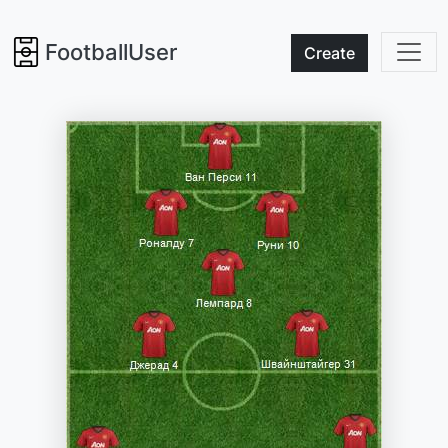
FootballUser
Create