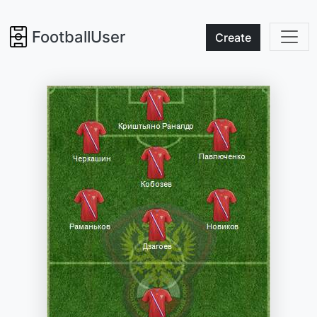
FootballUser
Create