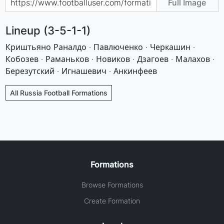
Full Image
Lineup (3-5-1-1)
Криштьяно Раналдо · Павлюченко · Черкашин ·
Кобозев · Раманьков · Новиков · Дзагоев · Малахов ·
Березутский · Игнашевич · Анкинфеев
All Russia Football Formations
Formations
Browse Formations
Create Formation