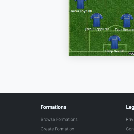
Formations
Leg
Browse Formations
Priv
Create Formation
Con