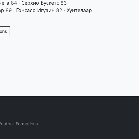
ега 84 · Серхио Бускетс 83 ·
р 89 · Гонсало Игуаин 82 · Хунтелаар
ions
ootball Formations