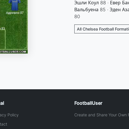
Эшли Коул 88 · Евер Бан
Вальбуена 85 · Эден Аза
80
All Chelsea Football Format
al
FootballUser
acy Policy
Create and Share Your Own F
tact