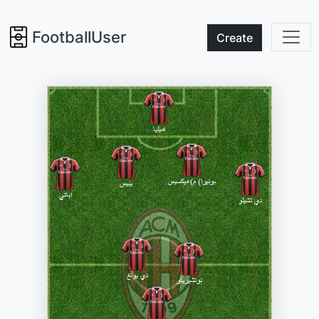
FootballUser
Create