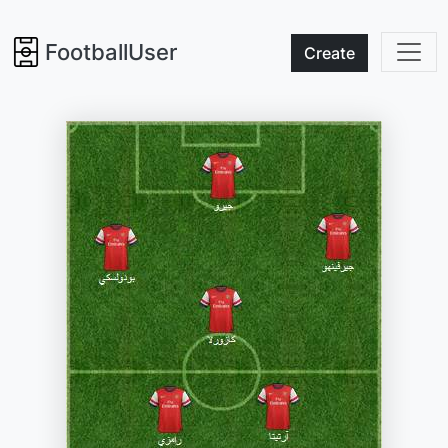
FootballUser
Create