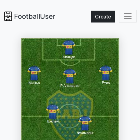
FootballUser
Create