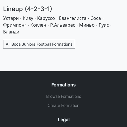
Lineup (4-2-3-1)
Устари · Киву · Каруссо · Евангелиста · Соса ·
Фримпонг · Коклен · Р.Альварес · Миньо · Руис ·
Бланди
All Boca Juniors Football Formations
Formations
Browse Formations
Create Formation
Legal