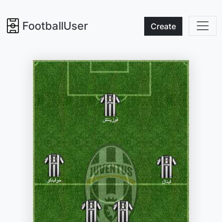
FootballUser
Create