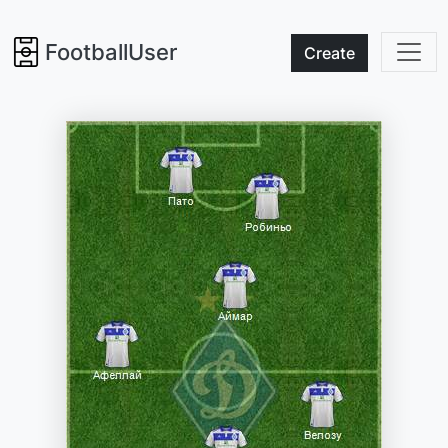
FootballUser
Create