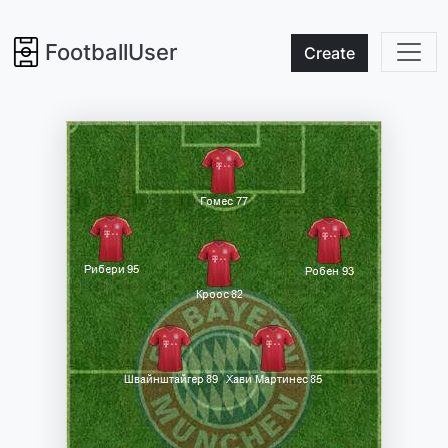
FootballUser
Create