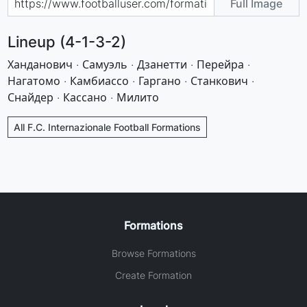
Full Image
Lineup (4-1-3-2)
Ханданович · Самуэль · Дзанетти · Перейра ·
Нагатомо · Камбиассо · Гаргано · Станкович ·
Снайдер · Кассано · Милито
All F.C. Internazionale Football Formations
Formations
Browse Formations
Create Formation