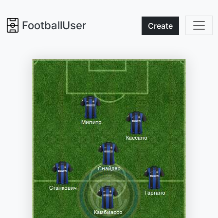
FootballUser
Create