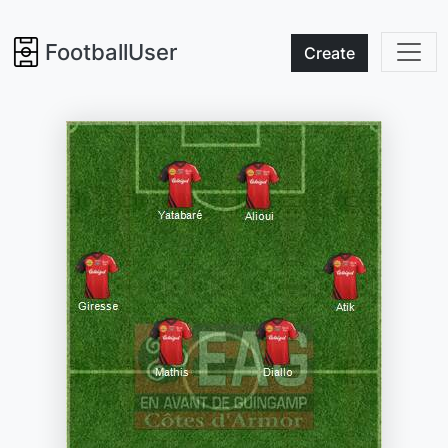
FootballUser
Create