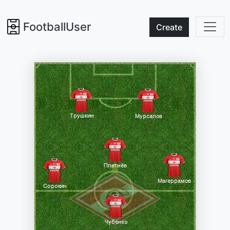
FootballUser
Create