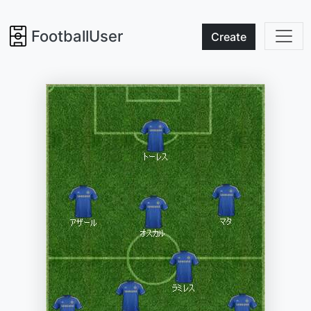
FootballUser
Create