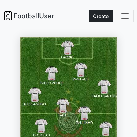
FootballUser
Create